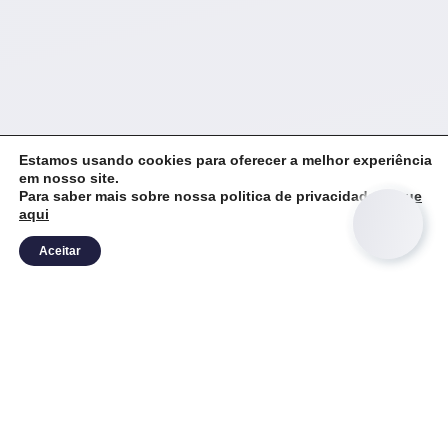
Estamos usando cookies para oferecer a melhor experiência
em nosso site.
Para saber mais sobre nossa politica de privacidade
clique
aqui
Como faço pra
antecipar meus
Aceitar
recebíveis?
Faça do seu celular ou computador,
de casa ou do trabalho. É só seguir
estes passos: