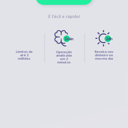
antecipar de forma rápida e segura.
É fácil e rápido!
quero@credmei.com.br
Limites de
Receba seu
Operação
até 2
dinheiro no
analisada
milhões
mesmo dia
em 2
minutos